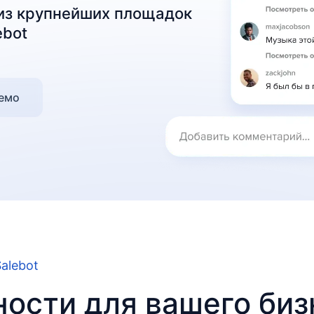
 из крупнейших площадок
ebot
демо
alebot
ости для вашего биз