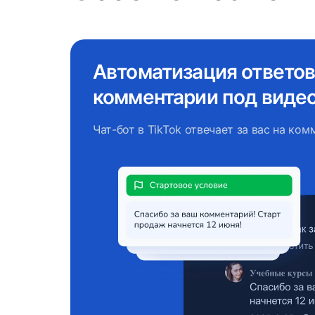
Автоматизация ответов
комментарии под видео 
Чат-бот в TikTok отвечает за вас на ко